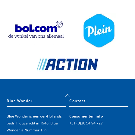
Link
Link
Link
Back
To
Blue Wonder
Contact
Top
Blue Wonder is een oer-Hollands
Consumenten info
bedrijf, opgericht in 1946. Blue
+31 (0)36 54 94 727
Wonder is Nummer 1 in