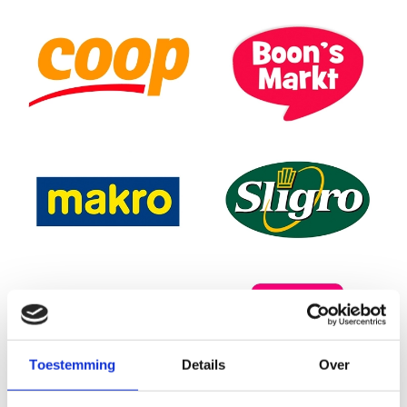
Link
Link
Link
Link
Link
Link
Toestemming
Details
Over