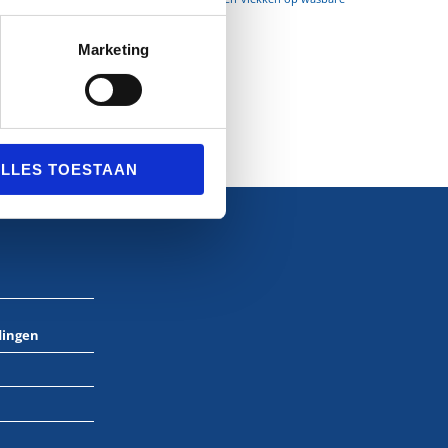
vuil
vloeren
kleding
Marketing
LLES TOESTAAN
dingen