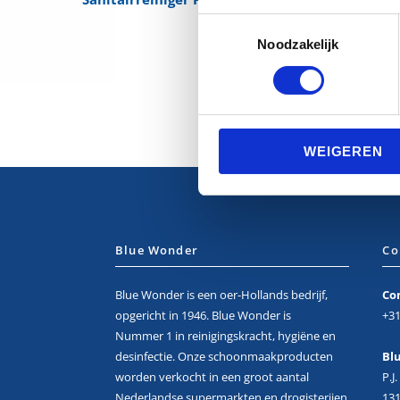
T
Noodzakelijk
o
e
s
t
e
WEIGEREN
m
m
i
n
g
Blue Wonder
Co
s
s
Blue Wonder is een oer-Hollands bedrijf,
Co
e
opgericht in 1946. Blue Wonder is
+31
l
Nummer 1 in reinigingskracht, hygiëne en
e
desinfectie. Onze schoonmaak­producten
Bl
c
worden verkocht in een groot aantal
P.J
t
Nederlandse supermarkten en drogisterijen
131