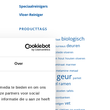
Speciaalreinigers
Vloer-Reiniger
PRODUCTTAGS
biologisch
aanrecht
anti-kalk
bad
bakplaat
afbreekbaar
deuren
boot
bureaus
foodsafe
gelakte vloeren
geoliede vloeren
hoogglanzende oppervlakken
hout
houten vloeren
Over
houtwerk
huidvetten
kalk
laminaat
marmer
marmoleum zeil en bamboe
melamine
metaal
nieuwe geur
meubels
parket
professioneel
ramen
plavuizen
 media te bieden en om ons
spiegels
separatieglas
stoelen
tafels
ze partners voor social
tegels
telefoons
toilet
toonbanken
nformatie die u aan ze heeft
vet
tuinmeubelen
uitgiftebalies
velgen
vingerafdrukken
vitrinekasten
vlekken op wasbare