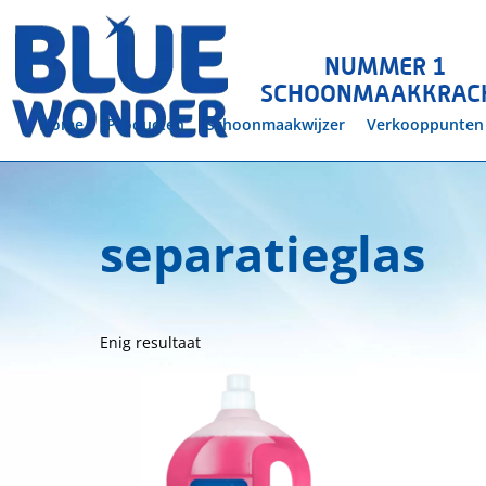
Skip
to
NUMMER 1
content
SCHOONMAAKKRAC
Home
Producten
Schoonmaakwijzer
Verkooppunten
separatieglas
Enig resultaat