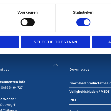
Voorkeuren
Statistieken
SELECTIE TOESTAAN
A
Back
To
ntact
Downloads
Top
nsumenten info
Download productafbeel
 (0)36 54 94 727
Veiligheidsbladen / MSDS
ue Wonder
INCI
. Oudweg 41
4 CJ Almere