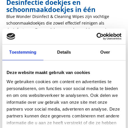
Desinfectie doekjes en
schoonmaakdoekjes in één
Blue Wonder Disinfect & Cleaning Wipes zijn vochtige
schoonmaakdoekjes die zowel effectief reinigen als
desinfecteren. Ze verwijderen zonder probleem en in een
handomdraai allerlei vuil. Daarnaast vernietigen deze
handige doekjes bacteriën, gisten en virussen. Ideaal voor
een hygiënisch schoon huis dat vrij is van allerlei
Toestemming
Details
Over
ziektekiemen. De schoonmaakdoekjes hebben een handige
hersluitbare verpakking, waardoor de doekjes niet
uitdrogen. Ze zijn geschikt voor de meeste oppervlakken,
Deze website maakt gebruik van cookies
zoals kunststof, glas, hout en tegels. En voor de meest
We gebruiken cookies om content en advertenties te
objecten, zoals deurklinken, aanrecht, kranen en
personaliseren, om functies voor social media te bieden
speelgoed. Ze zijn alleen niet geschikt voor (onbehandeld)
natuursteen en marmer of andere zuurgevoelige
en om ons websiteverkeer te analyseren. Ook delen we
oppervlakken.
informatie over uw gebruik van onze site met onze
partners voor social media, adverteren en analyse. Deze
Hoe werken Blue Wonder Disinfect
partners kunnen deze gegevens combineren met andere
& Cleaning Wipes?
informatie die u aan ze heeft verstrekt of die ze hebben