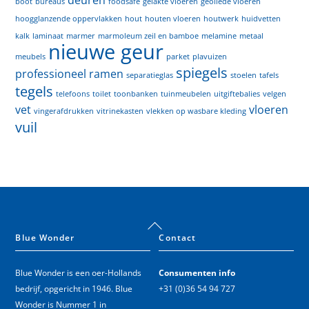
deuren
boot
bureaus
foodsafe
gelakte vloeren
geoliede vloeren
hoogglanzende oppervlakken
hout
houten vloeren
houtwerk
huidvetten
kalk
laminaat
marmer
marmoleum zeil en bamboe
melamine
metaal
nieuwe geur
meubels
parket
plavuizen
spiegels
professioneel
ramen
separatieglas
stoelen
tafels
tegels
telefoons
toilet
toonbanken
tuinmeubelen
uitgiftebalies
velgen
vet
vloeren
vingerafdrukken
vitrinekasten
vlekken op wasbare kleding
vuil
Back
To
Blue Wonder
Contact
Top
Blue Wonder is een oer-Hollands
Consumenten info
bedrijf, opgericht in 1946. Blue
+31 (0)36 54 94 727
Wonder is Nummer 1 in