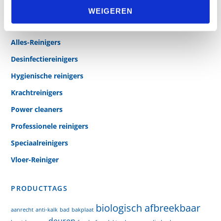
t
WEIGEREN
PRODUCTCATEGORIEËN
i
e
Alles-Reinigers
Desinfectiereinigers
Hygienische reinigers
Krachtreinigers
Power cleaners
Professionele reinigers
Speciaalreinigers
Vloer-Reiniger
PRODUCTTAGS
biologisch afbreekbaar
aanrecht
anti-kalk
bad
bakplaat