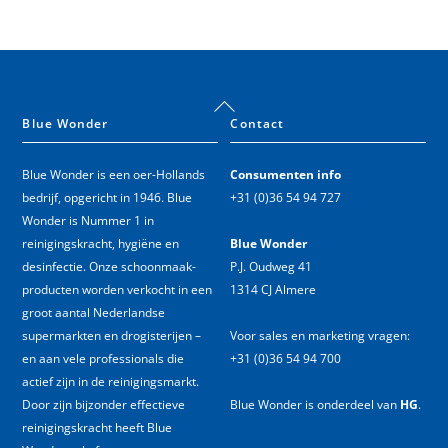
Back
To
Blue Wonder
Contact
Top
Blue Wonder is een oer-Hollands
Consumenten info
bedrijf, opgericht in 1946. Blue
+31 (0)36 54 94 727
Wonder is Nummer 1 in
reinigingskracht, hygiëne en
Blue Wonder
desinfectie. Onze schoonmaak­
P.J. Oudweg 41
producten worden verkocht in een
1314 CJ Almere
groot aantal Nederlandse
supermarkten en drogisterijen –
Voor sales en marketing vragen:
en aan vele professionals die
+31 (0)36 54 94 700
actief zijn in de reinigingsmarkt.
Door zijn bijzonder effectieve
Blue Wonder is onderdeel van
HG
.
reinigingskracht heeft Blue