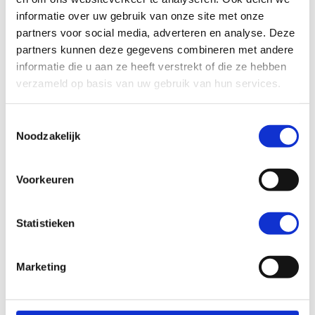
informatie over uw gebruik van onze site met onze
partners voor social media, adverteren en analyse. Deze
partners kunnen deze gegevens combineren met andere
informatie die u aan ze heeft verstrekt of die ze hebben
verzameld op basis van uw gebruik van hun services.
T
Noodzakelijk
o
e
Blue Wonder Oven, Grill &
Blue Wonder Natuurlijke
s
Voorkeuren
BBQ Reiniger
Allesreiniger
t
e
m
Statistieken
m
i
Marketing
n
g
s